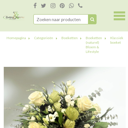
Homepagina
Categorieën
Boeketten
Boeketten
Klassiek
(naturel)
boeket
Bloem &
Lifestyle