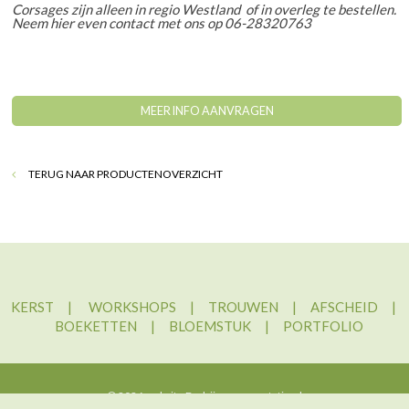
Corsages zijn alleen in regio Westland of in overleg te bestellen.
Neem hier even contact met ons op 06-28320763
MEER INFO AANVRAGEN
TERUG NAAR PRODUCTENOVERZICHT
KERST
|
WORKSHOPS
|
TROUWEN
|
AFSCHEID
|
BOEKETTEN
|
BLOEMSTUK
|
PORTFOLIO
© 2026 website
Bedrijvenpresentatie.nl